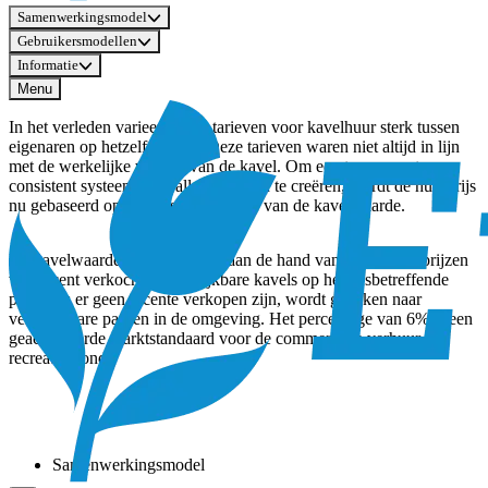
Samenwerkingsmodel
Gebruikersmodellen
Informatie
Menu
In het verleden varieerden de tarieven voor kavelhuur sterk tussen
eigenaren op hetzelfde park. Deze tarieven waren niet altijd in lijn
met de werkelijke waarde van de kavel. Om een transparant en
consistent systeem voor alle eigenaren te creëren, wordt de huurprijs
nu gebaseerd op een vast percentage van de kavelwaarde.
De kavelwaarde wordt bepaald aan de hand van de verkoopprijzen
van recent verkochte, vergelijkbare kavels op het desbetreffende
park. Als er geen recente verkopen zijn, wordt gekeken naar
vergelijkbare parken in de omgeving. Het percentage van 6% is een
geaccepteerde marktstandaard voor de commerciële verhuur van
recreatiegrond.
Samenwerkingsmodel