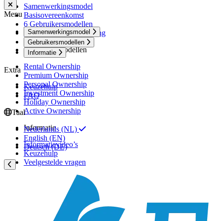
Samenwerkingsmodel
Menu
Basisovereenkomst
6 Gebruikersmodellen
Samenwerkingsmodel
Service en dienstverlening
Gebruikersmodellen
Gebruikersmodellen
Informatie
Rental Ownership
Extra
Premium Ownership
Personal Ownership
Keuzehulp
Investment Ownership
FAQ
Holiday Ownership
Active Ownership
Taal
Informatie
Nederlands (NL)
English (EN)
Informatievideo’s
Deutsch (DE)
Keuzehulp
Veelgestelde vragen