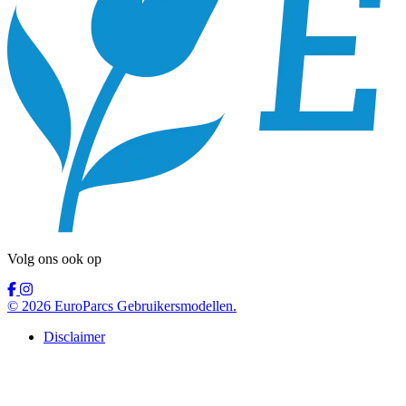
Volg ons ook op
© 2026 EuroParcs Gebruikersmodellen.
Disclaimer
English
Samenwerkingsmodel
Gebruikersmodellen
Informatie
Deutsch
Samenwerkingsmodel
Rental Ownership
Informatievideo’s