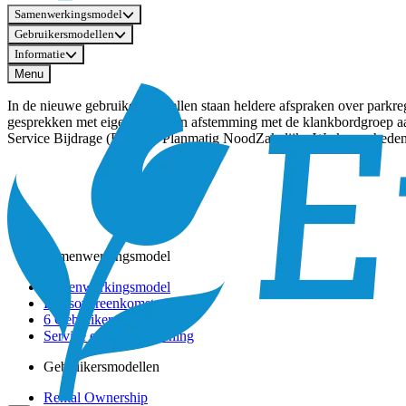
Samenwerkingsmodel
Gebruikersmodellen
Informatie
Menu
In de nieuwe gebruikersmodellen staan heldere afspraken over parkreg
gesprekken met eigenaren en in afstemming met de klankbordgroep aang
Service Bijdrage (PSB) en Planmatig NoodZakelijke Werkzaamhed
Samenwerkingsmodel
Samenwerkingsmodel
Basisovereenkomst
6 Gebruikersmodellen
Service en dienstverlening
Gebruikersmodellen
Rental Ownership