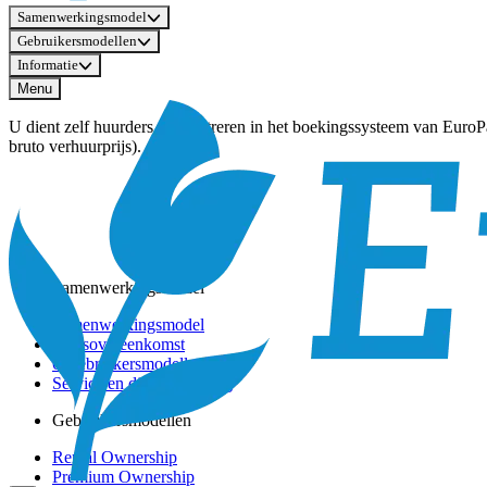
Samenwerkingsmodel
Gebruikersmodellen
Informatie
Menu
U dient zelf huurders te registreren in het boekingssysteem van Euro
bruto verhuurprijs).
Samenwerkingsmodel
Samenwerkingsmodel
Basisovereenkomst
6 Gebruikersmodellen
Service en dienstverlening
Gebruikersmodellen
Rental Ownership
Premium Ownership