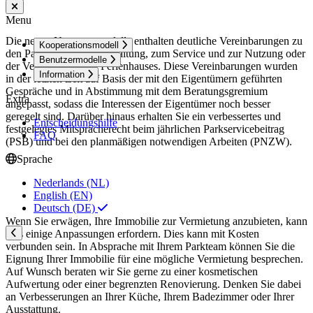
Menu
Die neuen Nutzungsmodelle enthalten deutliche Vereinbarungen zu
Kooperationsmodell
den Parkregeln, der Verwaltung, zum Service und zur Nutzung oder
Benutzermodelle
der Vermietung Ihres Ferienhauses. Diese Vereinbarungen wurden
Information
in der letzten Zeit auf Basis der mit den Eigentümern geführten
Gespräche und in Abstimmung mit dem Beratungsgremium
Extra
angepasst, sodass die Interessen der Eigentümer noch besser
geregelt sind. Darüber hinaus erhalten Sie ein verbessertes und
Entscheidungshilfe
festgelegtes Mitspracherecht beim jährlichen Parkservicebeitrag
FAQ
(PSB) und bei den planmäßigen notwendigen Arbeiten (PNZW).
Sprache
Nederlands (NL)
English (EN)
Deutsch (DE)
Wenn Sie erwägen, Ihre Immobilie zur Vermietung anzubieten, kann
dies einige Anpassungen erfordern. Dies kann mit Kosten
verbunden sein. In Absprache mit Ihrem Parkteam können Sie die
Eignung Ihrer Immobilie für eine mögliche Vermietung besprechen.
Auf Wunsch beraten wir Sie gerne zu einer kosmetischen
Aufwertung oder einer begrenzten Renovierung. Denken Sie dabei
an Verbesserungen an Ihrer Küche, Ihrem Badezimmer oder Ihrer
Ausstattung.