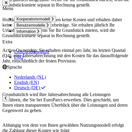
Grundstücksmiete separat in Rechnung gestellt.
Menu
Kooperationsmodell
Holiday Ownership: Sie zahlen keine Kosten und erhalten daher
keine Rechnung für Servicebeiträge. Sie erhalten jährlich Ihr
Benutzermodelle
Urlaubsguthaben. Wenn Sie Ihr Grundstück mieten, wird die
Information
Grundstücksmiete separat in Rechnung gestellt.
Extra
Active Ownership: Sie erhalten einmal pro Jahr, im letzten Quartal
Entscheidungshilfe
(Q4), eine Jahresabrechnung mit den Kosten für das darauffolgende
FAQ
Jahr, einschließlich der festen Provision.
Sprache
Nederlands (NL)
English (EN)
Deutsch (DE)
Grundsätzlich wird Ihre Jahresabrechnung alle Leistungen
aufführen, die Sie bei EuroParcs erwerben. Dies geschieht, um
Ihnen einen transparenten Überblick über die Leistungen und deren
Gegenwert zu geben.
Abhängig von dem von Ihnen gewählten Nutzungsmodell erfolgt
die Zahlung dieser Kosten wie folgt: