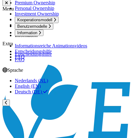
Premium Ownership
Personal Ownership
Menu
Investment Ownership
Holiday Ownership
Kooperationsmodell
Active Ownership
Benutzermodelle
Information
Information
Extra
Informationsreiche Animationsvideos
Entscheidungshilfe
Entscheidungshilfe
FAQ
FAQ
Sprache
Nederlands (NL)
English (EN)
Deutsch (DE)