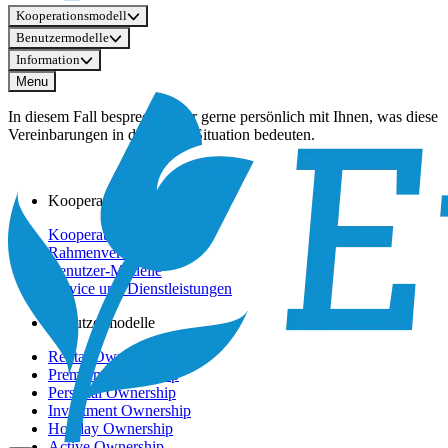
Kooperationsmodell
Benutzermodelle
Information
Menu
In diesem Fall besprechen wir gerne persönlich mit Ihnen, was diese
Vereinbarungen in der neuen Situation bedeuten.
Kooperationsmodell
Kooperationsmodell
Rahmenvertrag
Benutzer-Modelle
Service und Dienstleistungen
Benutzermodelle
Rental Ownership
Premium Ownership
Personal Ownership
Investment Ownership
Holiday Ownership
Active Ownership