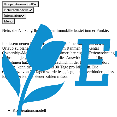
Kooperationsmodell
Benutzermodelle
Information
Menu
Nein, die Nutzung Ihrer eigenen Immobilie kostet immer Punkte.
In diesem neuen Modell ist es für Eigentümer nun einfacher, ihren
Urlaub zu planen. Mit 105 Punkten im Rahmen des Rental
Ownership-Modells können Eigentümer ihre eigene Ferienwohnung
mehr denn je genießen, ohne dass dies Auswirkungen auf ihre
Einnahmen hat. Wenn Sie hauptsächlich in der Nebensaison dort
wohnen, kann dies sogar bis zu 90 Tage pro Jahr sein. Die
Obergrenze von 90 Tagen wurde festgelegt, um zu verhindern, dass
Eigentümer Pendlersteuer zahlen müssen.
Kooperationsmodell