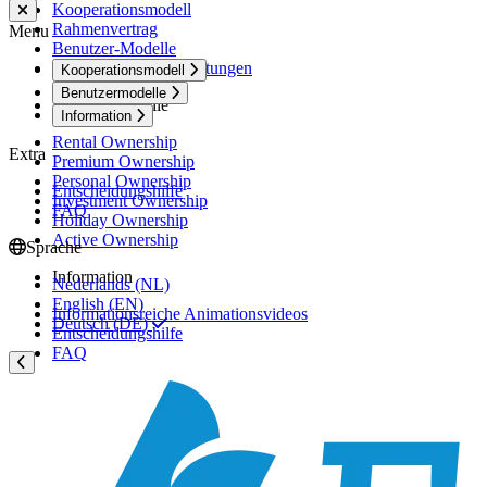
Kooperationsmodell
Rahmenvertrag
Menu
Benutzer-Modelle
Service und Dienstleistungen
Kooperationsmodell
Benutzermodelle
Benutzermodelle
Information
Rental Ownership
Extra
Premium Ownership
Personal Ownership
Entscheidungshilfe
Investment Ownership
FAQ
Holiday Ownership
Active Ownership
Sprache
Information
Nederlands (NL)
English (EN)
Informationsreiche Animationsvideos
Deutsch (DE)
Entscheidungshilfe
FAQ