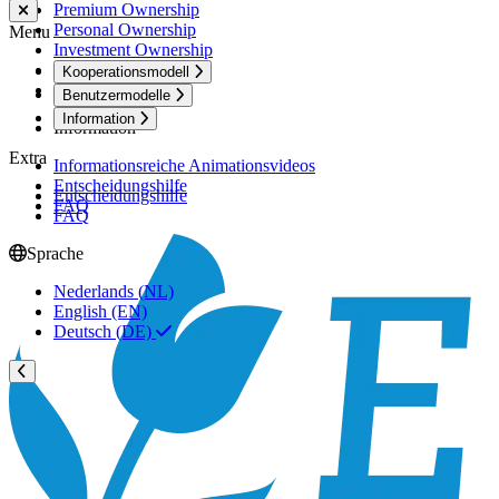
Premium Ownership
Personal Ownership
Menu
Investment Ownership
Holiday Ownership
Kooperationsmodell
Active Ownership
Benutzermodelle
Information
Information
Extra
Informationsreiche Animationsvideos
Entscheidungshilfe
Entscheidungshilfe
FAQ
FAQ
Sprache
Nederlands (NL)
English (EN)
Deutsch (DE)