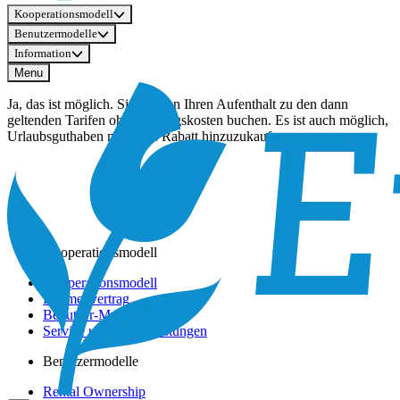
Kooperationsmodell
Benutzermodelle
Information
Menu
Ja, das ist möglich. Sie können Ihren Aufenthalt zu den dann
geltenden Tarifen ohne Vorzugskosten buchen. Es ist auch möglich,
Urlaubsguthaben mit 50 % Rabatt hinzuzukaufen.
Kooperationsmodell
Kooperationsmodell
Rahmenvertrag
Benutzer-Modelle
Service und Dienstleistungen
Benutzermodelle
Rental Ownership