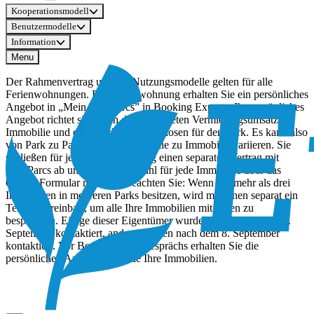
Kooperationsmodell
Benutzermodelle
Information
Menu
Der Rahmenvertrag und die Nutzungsmodelle gelten für alle
Ferienwohnungen. Pro Ferienwohnung erhalten Sie ein persönliches
Angebot in „Mein EuroParcs” in Booking Experts. Ihr persönliches
Angebot richtet sich nach dem erwarteten Vermietungsumsatz der
Immobilie und den Wachstumsprognosen für den Park. Es kann also
von Park zu Park und von Immobilie zu Immobilie variieren. Sie
schließen für jede Ferienwohnung einen separaten Vertrag mit
EuroParcs ab und teilen Ihre Wahl für jede Immobilie über das
Online-Formular mit. Bitte beachten Sie: Wenn Sie mehr als drei
Immobilien in mehreren Parks besitzen, wird mit Ihnen separat ein
Termin vereinbart, um alle Ihre Immobilien mit Ihnen zu
besprechen. Einige dieser Eigentümer wurden bereits vor dem 8.
September kontaktiert, andere werden nach dem 8. September
kontaktiert. Vor Beginn dieses Gesprächs erhalten Sie die
persönlichen Angebote für alle Ihre Immobilien.