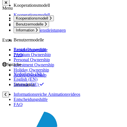
Kooperationsmodell
Menu
Kooperationsmodell
Kooperationsmodell
Rahmenvertrag
Benutzermodelle
Benutzer-Modelle
Service und Dienstleistungen
Information
Benutzermodelle
Extra
Rental Ownership
Entscheidungshilfe
Premium Ownership
FAQ
Personal Ownership
Sprache
Investment Ownership
Holiday Ownership
Nederlands (NL)
Active Ownership
English (EN)
Deutsch (DE)
Information
Informationsreiche Animationsvideos
Entscheidungshilfe
FAQ