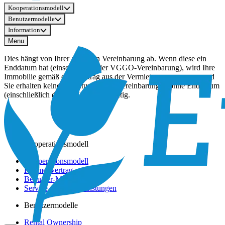
Kooperationsmodell
Benutzermodelle
Information
Menu
Dies hängt von Ihrer aktuellen Vereinbarung ab. Wenn diese ein
Enddatum hat (einschließlich der VGGO-Vereinbarung), wird Ihre
Immobilie gemäß dem Vertrag aus der Vermietung genommen und
Sie erhalten keine Vergütung mehr. Vereinbarungen ohne Enddatum
(einschließlich der BEX) bleiben gültig.
Kooperationsmodell
Kooperationsmodell
Rahmenvertrag
Benutzer-Modelle
Service und Dienstleistungen
Benutzermodelle
Rental Ownership