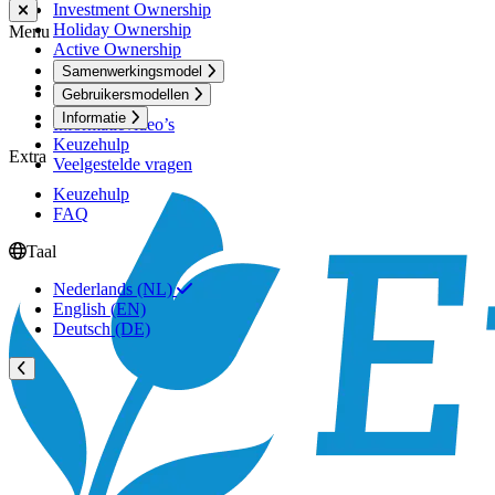
Investment Ownership
Holiday Ownership
Menu
Active Ownership
Samenwerkingsmodel
Informatie
Gebruikersmodellen
Informatie
Informatievideo’s
Keuzehulp
Extra
Veelgestelde vragen
Keuzehulp
FAQ
Taal
Nederlands (NL)
English (EN)
Deutsch (DE)