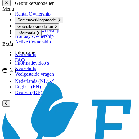
Gebruikersmodellen
Menu
Rental Ownership
Premium Ownership
Samenwerkingsmodel
Personal Ownership
Gebruikersmodellen
Investment Ownership
Informatie
Holiday Ownership
Active Ownership
Extra
Informatie
Keuzehulp
FAQ
Informatievideo’s
Keuzehulp
Taal
Veelgestelde vragen
Nederlands (NL)
English (EN)
Deutsch (DE)