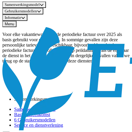
Samenwerkingsmodel
Gebruikersmodellen
Informatie
Menu
Voor elke vakantiewoning is de periodieke factuur over 2025 als
basis gebruikt voor de tarieven. In sommige gevallen zijn deze
persoonlijke tarieven niet beschikbaar, bijvoorbeeld omdat de
periodieke factuur niet volledig was op peildatum, of als de eigenaar
de dienst in het verleden niet afnam. In dergelijke gevallen vallen we
terug op de standaardtarieven voor deze diensten.
Samenwerkingsmodel
Samenwerkingsmodel
Basisovereenkomst
6 Gebruikersmodellen
Service en dienstverlening