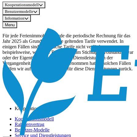
Kooperationsmodell
Benutzermodelle
Information
Menu
Für jede Ferienimmobilie wurde die periodische Rechnung für das
Jahr 2025 als Grundlage für die geltenden Tarife verwendet. In
einigen Fällen sind persönliche Tarife nicht verfügbar –
beispielsweise, wenn die Rechnung zum Stichtag unvollständig war
oder der Eigentümer die betreffende Dienstleistung in der
Vergangenheit nicht in Anspruch genommen hat. In solchen Fällen
greifen wir auf die Standardtarife für diese Dienstleistungen zurück.
Kooperationsmodell
Kooperationsmodell
Rahmenvertrag
Benutzer-Modelle
Service und Dienstleistungen