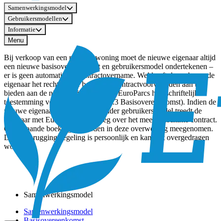
Samenwerkingsmodel
Gebruikersmodellen
Informatie
Menu
Bij verkoop van een recreatiewoning moet de nieuwe eigenaar altijd
een nieuwe basisovereenkomst en gebruikersmodel ondertekenen –
er is geen automatische contractovername. Wel heeft de verkopende
eigenaar het recht om de bestaande contractvoorwaarden aan te
bieden aan de nieuwe eigenaar, mits EuroParcs hier schriftelijk
toestemming voor geeft (artikel 9.2.3 Basisovereenkomst). Indien de
nieuwe eigenaar kiest voor een ander gebruikersmodel treedt de
eigenaar met EuroParcs in overleg over het meest geschikte contract.
Openstaande boekingen worden in deze overweging meegenomen.
De overbruggingsregeling is persoonlijk en kan niet overgedragen
worden.
Samenwerkingsmodel
Samenwerkingsmodel
Basisovereenkomst