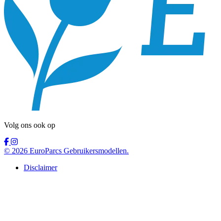
Volg ons ook op
© 2026 EuroParcs Gebruikersmodellen.
Disclaimer
English
Samenwerkingsmodel
Gebruikersmodellen
Informatie
Deutsch
Samenwerkingsmodel
Rental Ownership
Informatievideo’s
Basisovereenkomst
Premium Ownership
Keuzehulp