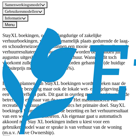
Samenwerkingsmodel
Gebruikersmodellen
Informatie
Menu
StayXL boekingen, ook wel langdurige of zakelijke
verhuurboekingen, vinden voornamelijk plaats gedurende de laag-
en schouderseizoenen, en kunnen een mooie aanvulling zijn op de
verhuurresultaten. Over het algemeen worden de maanden juli en
augustus uitgesloten van StayXL-verhuur. Wanneer dit toch
voorkomt zullen hogere tarieven worden gehanteerd (de huidige
websiteprijs met een korting van 5%).
Bij het inplannen van StayXL boekingen wordt gekeken naar de
recreatieve bezetting maar ook de lokale wet- en regelgeving van
een desbetreffend park. Dit gaat in overleg met het parkteam en de
betreffende eigenaar van de woning. Het maximaliseren van
recreatieve verhuur is voor EuroParcs het primaire doel. StayXL
boekingen kunnen helpen om de bezetting en het verhuurresultaat
van een woning te verbeteren. Als eigenaar gaat u automatisch
akkoord met Stay XL boekingen indien u kiest voor een
gebruikersmodel waar er sprake is van verhuur van de woning
(m.u.v. Active Ownership).