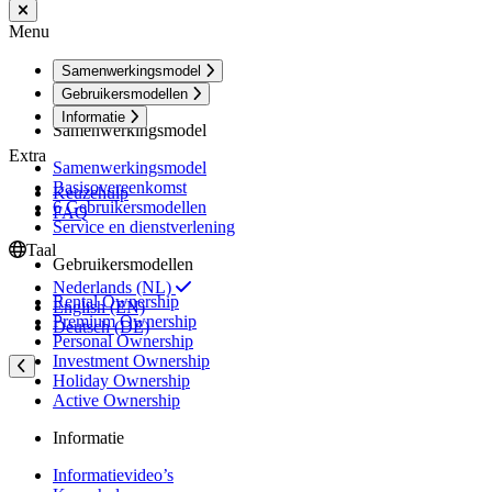
Menu
Samenwerkingsmodel
Gebruikersmodellen
Informatie
Samenwerkingsmodel
Extra
Samenwerkingsmodel
Basisovereenkomst
Keuzehulp
6 Gebruikersmodellen
FAQ
Service en dienstverlening
Taal
Gebruikersmodellen
Nederlands (NL)
Rental Ownership
English (EN)
Premium Ownership
Deutsch (DE)
Personal Ownership
Investment Ownership
Holiday Ownership
Active Ownership
Informatie
Informatievideo’s