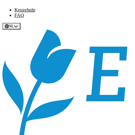
Keuzehulp
FAQ
NL